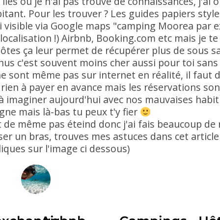
îles où je n'ai pas trouvé de connaissances, j'ai 
ant. Pour les trouver ? Les guides papiers style
ssi visible via Google maps "camping Moorea par 
localisation !) Airbnb, Booking.com etc mais je t
hôtes ça leur permet de récupérer plus de sous sa
nus c'est souvent moins cher aussi pour toi san
 sont même pas sur internet en réalité, il faut 
rien à payer en avance mais les réservations son
e à imaginer aujourd'hui avec nos mauvaises habi
gne mais là-bas tu peux t'y fier
t de même pas éteind donc j'ai fais beaucoup de
er un bras, trouves mes astuces dans cet article :
liques sur l'image ci dessous)