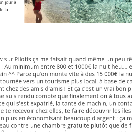
n jour à
e la
w sur Pilotis ça me faisait quand même un peu rê
é ! Au minimum entre 800 et 1000€ la nuit heu.... e
hein ^^ Parce qu'on monte vite à des 15 000€ la nu
c tournée vers un tourisme plus local, à base de 
chez des amis d'amis ! Et ça c'est un vrai bon pl
me suis rendu compte que finalement on à tous a
ote qui s'est expatrié, la tante de machin, un cont
e recevoir chez elles, te faire découvrir les îles !
 en plus en économisant beaucoup d'argent : ça m
eau contre une chambre gratuite plutôt que de f