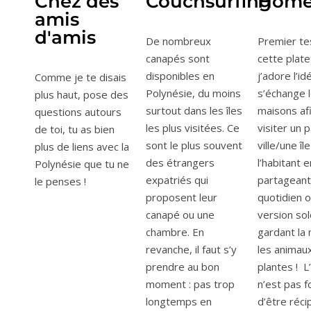
Chez des
Couchsurfing
Home
amis
d'amis
De nombreux
Premier te
canapés sont
cette plat
disponibles en
j’adore l’id
Comme je te disais
Polynésie, du moins
s’échange 
plus haut, pose des
surtout dans les îles
maisons af
questions autours
les plus visitées. Ce
visiter un 
de toi, tu as bien
sont le plus souvent
ville/une îl
plus de liens avec la
des étrangers
l’habitant e
Polynésie que tu ne
expatriés qui
partageant
le penses !
proposent leur
quotidien o
canapé ou une
version sol
chambre. En
gardant la 
revanche, il faut s’y
les animaux
prendre au bon
plantes ! 
moment : pas trop
n’est pas f
longtemps en
d’être réci