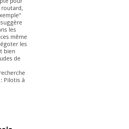
opté pour
 routard,
exemple"
e suggère
ns les
s ces même
dégoter les
t bien
tudes de
 recherche
 Pilotis à