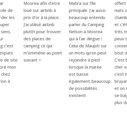
ar
Moorea afin d’etre
Matira sur l’île
offert
icile de
loué sur airbnb à
principale. J’ai aussi
nuits 
rder les
prix d’or à la place..
beaucoup entendu
chambr
Super
J’ai utilisé airbnb
parler du Camping
et c’é
 sens.
plutôt pour trouver
Nelson à Moorea
très tr
ur
des places de
qui à l’air dingue !
peux 
g c’est
camping ce qui
Celui de Maupiti sur
conseil
 expats
m’emmène au point
un motu qu’on peut
bout d
e de site
suivant >
rejoindre à pied
C’est 
doré mon
lorsque la marée
cher e
 chez
est basse
c’est n
ion à
également..beaucoup
bruyan
3
de possibilités
et on 
existent!
se baig
plus d