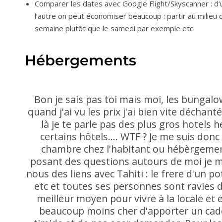
Comparer les dates avec Google Flight/Skyscanner : d’u
l’autre on peut économiser beaucoup : partir au milieu d
semaine plutôt que le samedi par exemple etc.
Hébergements
Bon je sais pas toi mais moi, les bungalo
quand j'ai vu les prix j'ai bien vite déchant
là je te parle pas des plus gros hotels 
certains hôtels.... WTF ? Je me suis don
chambre chez l'habitant ou hébèrgement 
posant des questions autours de moi je 
nous des liens avec Tahiti : le frere d'un p
etc et toutes ses personnes sont ravies de t
meilleur moyen pour vivre à la locale et
beaucoup moins cher d'apporter un cad