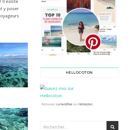
 Il existe
nt y poser
 voyageurs
HELLOCOTON
Retrouvez
curlwildfree
sur
Hellocoton