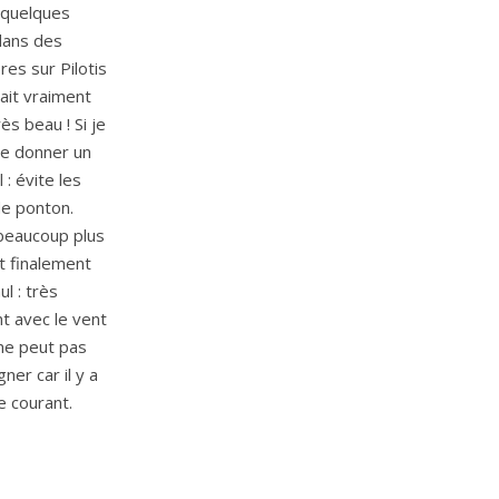
 quelques
dans des
es sur Pilotis
tait vraiment
ès beau ! Si je
te donner un
 : évite les
e ponton.
beaucoup plus
t finalement
ul : très
t avec le vent
ne peut pas
ner car il y a
e courant.