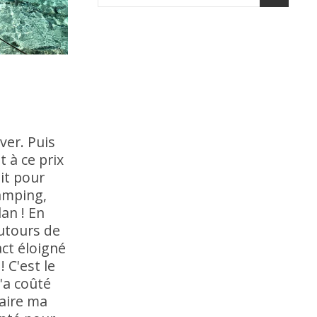
ver. Puis
t à ce prix
it pour
camping,
an ! En
utours de
act éloigné
 C'est le
'a coûté
aire ma