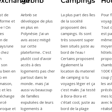
xchange
Airbnb
Campings
Hôt
st de
Airbnb se
La plus part des îles
Pour fi
eforme et
développe de plus
de la société
voyage
ée ! On
en plus en
proposent des
Tout d
les
Polynésie. J’ai un
campings. Ils sont
est pa
in de
avis assez mitigé
très souvent super
même 
pays/une
sur cette
bien situés juste au
moyen
e chez
plateforme.. C’est
bord de l’eau !
hôtels
n
plutôt cool d’avoir
Certains proposent
propos
 son
accès à des
également la
chamb
u bien en
logements pas cher
location du materiel
100€ l
o en
partout dans le
de camping si tu
coup j
maison,
monde.. mais j’ai
voyages léger et ça
les as
 et les
aussi vu beaucoup
c’est malin. J’ai testé
précé
L’échange
de familles
à Bora-Bora et
mes l
orcé
expulsées de leurs
c’était cool, juste au
avec 
proque et
logements à
bord de la plage
réalis