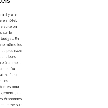
els
nir il y a le
 en hôtel.
e suite on
s sur le
budget. En
ne même les
 les plus naze
ent leurs
re à au moins
a nuit. Du
’ai misé sur
tuces
dentes pour
ogements, et
les économies
ées je me suis