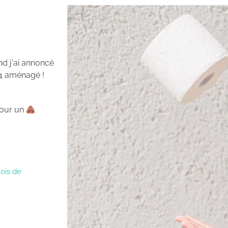
nd j'ai annoncé
x4 aménagé !
pour un
mois de