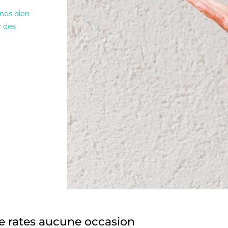
ines bien
r des
e rates aucune occasion