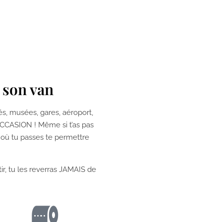
s son van
fés, musées, gares, aéroport,
OCCASION ! Même si t’as pas
s où tu passes te permettre
ir, tu les reverras JAMAIS de