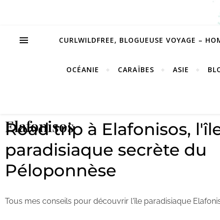
CURLWILDFREE, BLOGUEUSE VOYAGE – HO
OCÉANIE
CARAÏBES
ASIE
BL
Elafonisos
Road trip à Elafonisos, l'îl
paradisiaque secrète du
Péloponnèse
Tous mes conseils pour découvrir l'île paradisiaque Elafoni