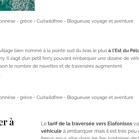
 village bien nommé à la pointe sud du bras le plus
à l’Est du Pé
ry. Il s’agit d’un petit ferry pouvant embarquer une dizaine de véhic
saison le nombre de navettes et de traversées augmentent.
/
er à
Le
tarif de la traversée vers Elafonisos
va
véhicule
à embarquer mais il est très pe
ferrys pour aller dans les îles lointaines de 