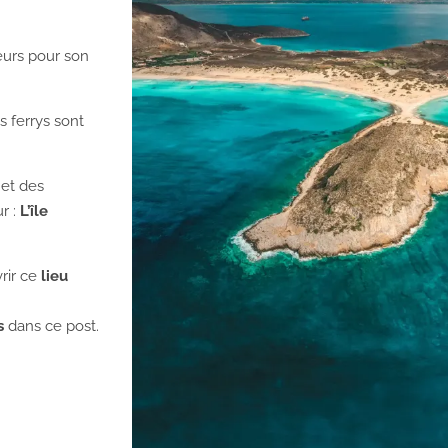
eurs pour son
s ferrys sont
 et des
r :
L’île
vrir ce
lieu
s
dans ce post.