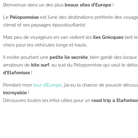
Bienvenue dans un des plus
beaux sites d’Europe
!
Le
Péloponnèse
est l’une des destinations préférée des voyag
climat et ses paysages époustouflants!
Mais peu de voyageurs en van visitent les
îles Grècques
tant le
chers pour les véhicules longs et hauts.
Il existe pourtant une
petite île secrète
, bien gardé des locaux
amateurs de
kite surf
, au sud du Péloponnèse qui vaut le détou
d’Elafonisos
!
Pendant mon
tour d’Europe
, j’ai eu la chance de pouvoir décou
incroyable
!
Découvres toutes les infos utiles pour un
road trip à Elafoniso