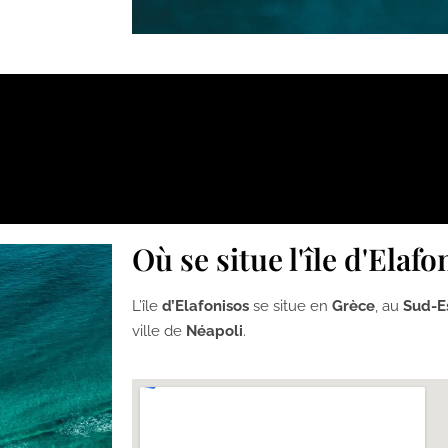
Où se situe l'île d'Elafo
L’île
d’Elafonisos
se situe en
Grèce
, au
Sud-E
ville de
Néapoli
.