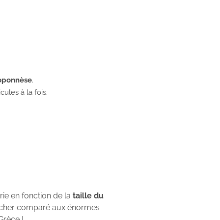
loponnèse
.
ules à la fois.
rie en fonction de la
taille du
u cher comparé aux énormes
Grèce !