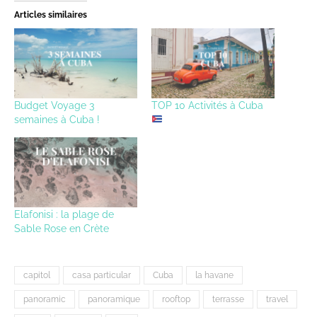
Articles similaires
Budget Voyage 3
TOP 10 Activités à Cuba
semaines à Cuba !
Elafonisi : la plage de
Sable Rose en Crète
capitol
casa particular
Cuba
la havane
panoramic
panoramique
rooftop
terrasse
travel