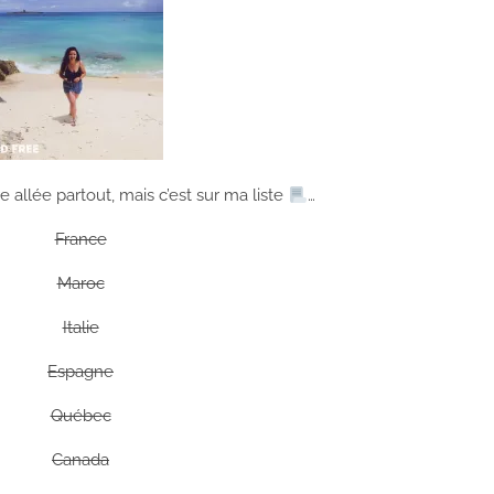
e allée partout, mais c’est sur ma liste
…
France
Maroc
Italie
Espagne
Québec
Canada