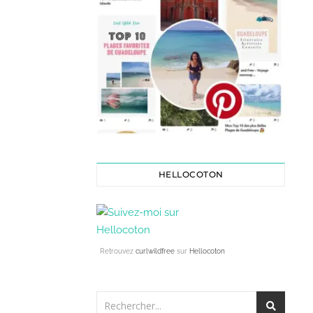
HELLOCOTON
Retrouvez
curlwildfree
sur
Hellocoton