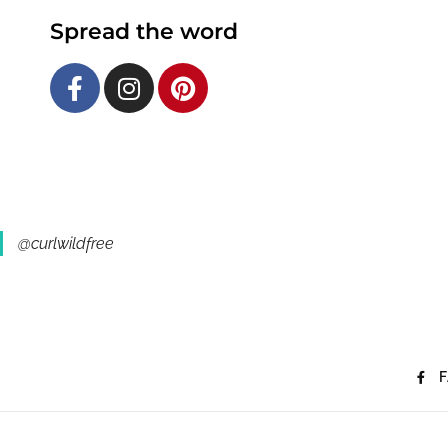
Spread the word
@curlwildfree