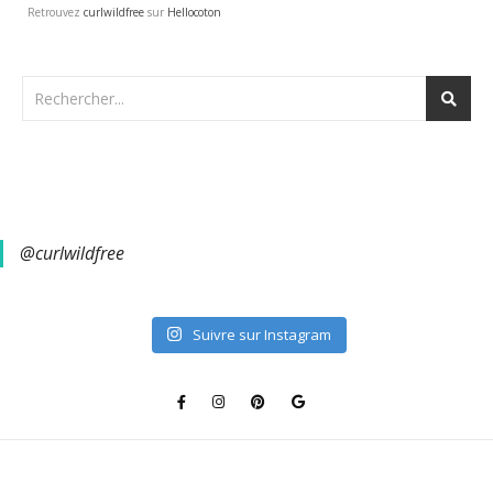
Retrouvez
curlwildfree
sur
Hellocoton
@curlwildfree
Suivre sur Instagram