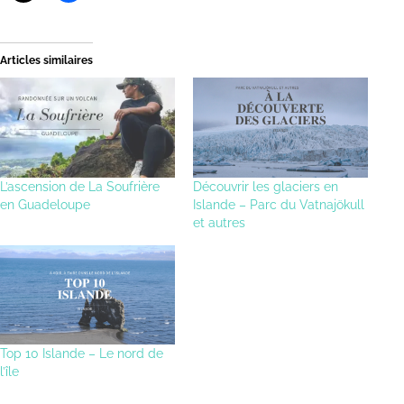
Articles similaires
L’ascension de La Soufrière
Découvrir les glaciers en
en Guadeloupe
Islande – Parc du Vatnajökull
et autres
Top 10 Islande – Le nord de
l’île