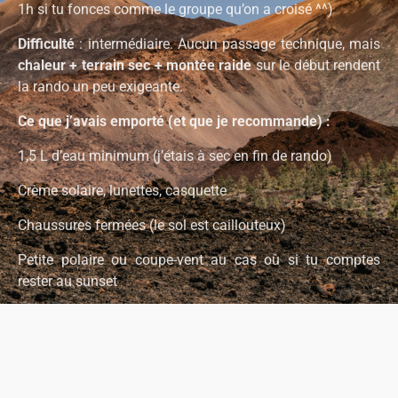
chaleur + terrain sec + montée raide
sur le début rendent
la rando un peu exigeante.
Ce que j’avais emporté (et que je recommande) :
1,5 L d’eau minimum (j’étais à sec en fin de rando)
Crème solaire, lunettes, casquette
Chaussures fermées (le sol est caillouteux)
Petite polaire ou coupe-vent au cas où si tu comptes
rester au sunset
Est-ce que j’ai besoin de mentionner le materiel photo ?