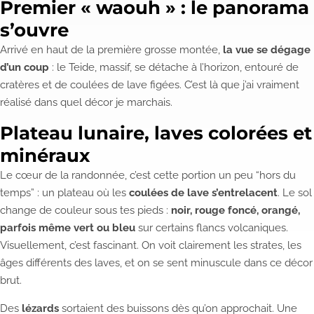
Premier « waouh » : le panorama
s’ouvre
Arrivé en haut de la première grosse montée,
la vue se dégage
d’un coup
: le Teide, massif, se détache à l’horizon, entouré de
cratères et de coulées de lave figées. C’est là que j’ai vraiment
réalisé dans quel décor je marchais.
Plateau lunaire, laves colorées et
minéraux
Le cœur de la randonnée, c’est cette portion un peu “hors du
temps” : un plateau où les
coulées de lave s’entrelacent
. Le sol
change de couleur sous tes pieds :
noir, rouge foncé, orangé,
parfois même vert ou bleu
sur certains flancs volcaniques.
Visuellement, c’est fascinant. On voit clairement les strates, les
âges différents des laves, et on se sent minuscule dans ce décor
brut.
Des
lézards
sortaient des buissons dès qu’on approchait. Une