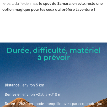
le parc du Teide, mais
le spot de Samara, en solo, reste une
option magique pour les ceux qui préfère l’aventure !
Durée, difficulté, matériel
à prévoir
Distance
: environ 5 km
Dénivelé
: environ +250 à +310 m
Durée
: 2h30 en mode tranquille avec pauses photo (ou
1h si tu fonces comme le groupe qu’on a croisé ^^)
Difficulté
: intermédiaire. Aucun passage technique, mais