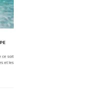
UPE
e ce soit
es et les