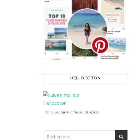
HELLOCOTON
Retrouvez
curlwildfree
sur
Hellocoton