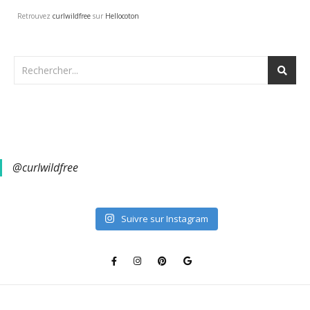
Retrouvez
curlwildfree
sur
Hellocoton
@curlwildfree
Suivre sur Instagram