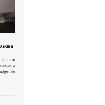
VOSGES
 en plein
 choses à
budget du