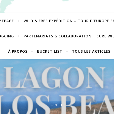
MEPAGE
WILD & FREE EXPÉDITION – TOUR D’EUROPE 
OGGING
PARTENARIATS & COLLABORATION | CURL WI
À PROPOS
BUCKET LIST
TOUS LES ARTICLES
GRÈCE
DESTINATIONS - TOUS LES ARTICLES
DESTINATIONS - TOUS LES ARTICLES
,
POLYNÉSIE FRANÇAIS
,
MAROC