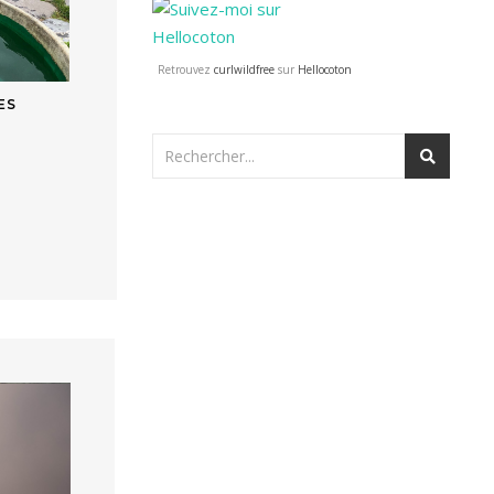
Retrouvez
curlwildfree
sur
Hellocoton
ES