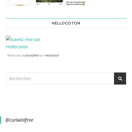
HELLOCOTON
Retrouvez
curlwildfree
sur
Hellocoton
@curlwildfree