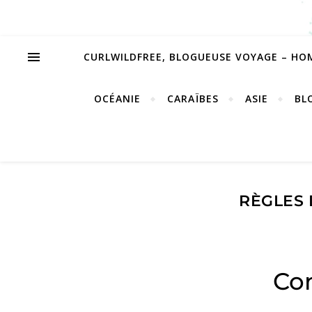
CURLWILDFREE, BLOGUEUSE VOYAGE – HO
OCÉANIE
CARAÏBES
ASIE
BL
RÈGLES 
Con