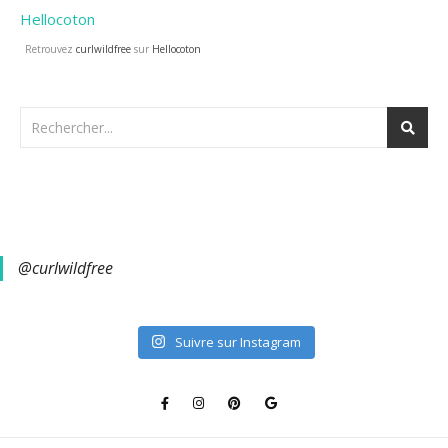
Retrouvez
curlwildfree
sur
Hellocoton
@curlwildfree
Suivre sur Instagram