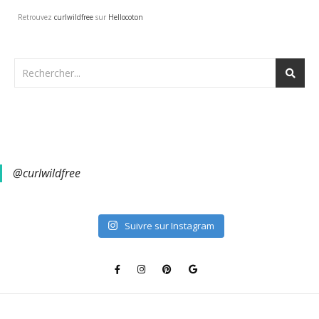
Retrouvez
curlwildfree
sur
Hellocoton
@curlwildfree
Suivre sur Instagram