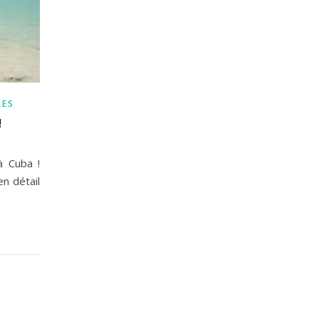
LES
!
à Cuba !
n détail