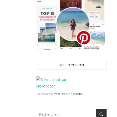
HELLOCOTON
Retrouvez
curlwildfree
sur
Hellocoton