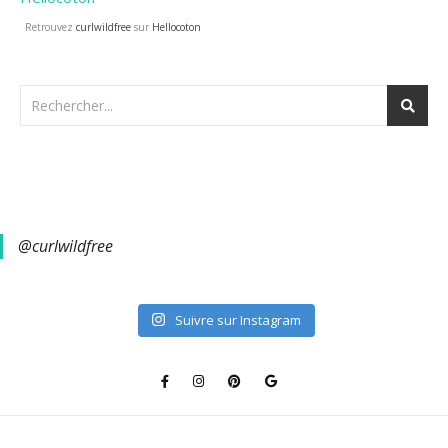
Retrouvez
curlwildfree
sur
Hellocoton
@curlwildfree
Suivre sur Instagram