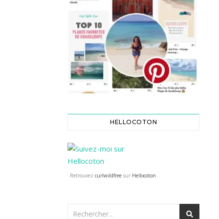
HELLOCOTON
Retrouvez
curlwildfree
sur
Hellocoton