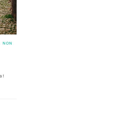
,
NON
 !