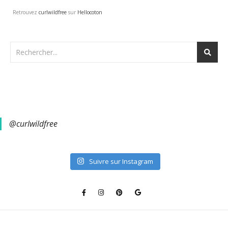
Retrouvez
curlwildfree
sur
Hellocoton
@curlwildfree
Suivre sur Instagram