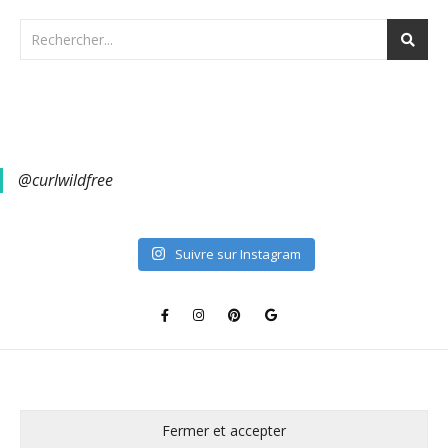
@curlwildfree
Suivre sur Instagram