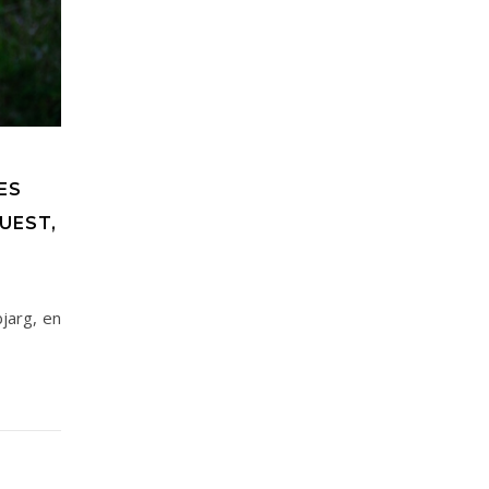
ES
UEST,
jarg, en