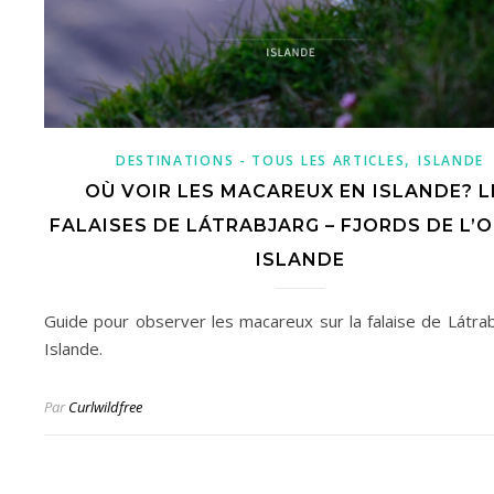
,
DESTINATIONS - TOUS LES ARTICLES
ISLANDE
OÙ VOIR LES MACAREUX EN ISLANDE? L
FALAISES DE LÁTRABJARG – FJORDS DE L’O
ISLANDE
Guide pour observer les macareux sur la falaise de Látrab
Islande.
Par
Curlwildfree