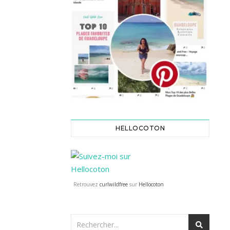
HELLOCOTON
Retrouvez
curlwildfree
sur
Hellocoton