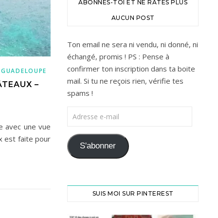
ABONNES-TOI ET NE RATES PLUS
AUCUN POST
Ton email ne sera ni vendu, ni donné, ni
échangé, promis ! PS : Pense à
confirmer ton inscription dans ta boite
,
GUADELOUPE
mail. Si tu ne reçois rien, vérifie tes
ÂTEAUX –
spams !
Adresse e-mail
e avec une vue
 est faite pour
S'abonner
SUIS MOI SUR PINTEREST