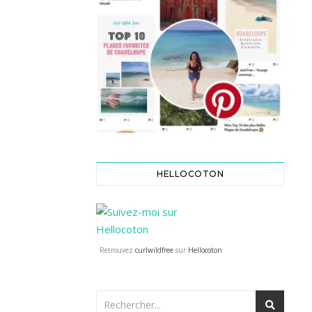
HELLOCOTON
Retrouvez
curlwildfree
sur
Hellocoton