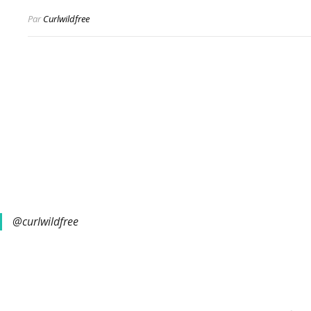
Par
Curlwildfree
@curlwildfree