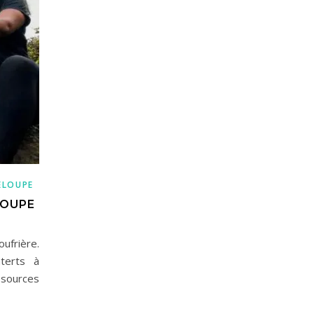
ELOUPE
LOUPE
ufrière.
nterts à
 sources