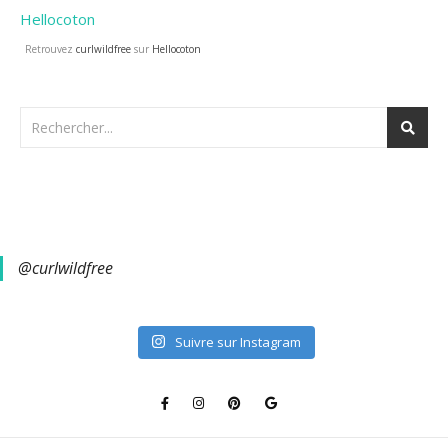
Retrouvez
curlwildfree
sur
Hellocoton
@curlwildfree
Suivre sur Instagram