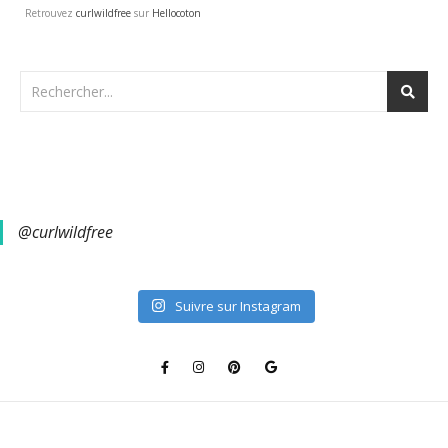
Retrouvez
curlwildfree
sur
Hellocoton
@curlwildfree
Suivre sur Instagram