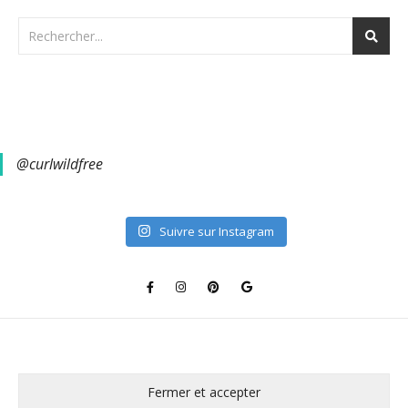
@curlwildfree
Suivre sur Instagram