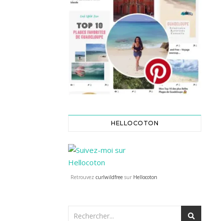
HELLOCOTON
Retrouvez
curlwildfree
sur
Hellocoton