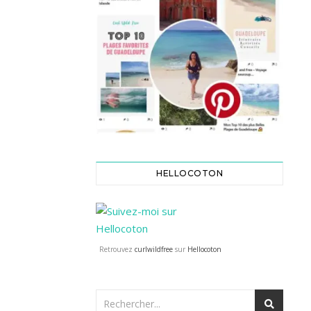
HELLOCOTON
Retrouvez
curlwildfree
sur
Hellocoton