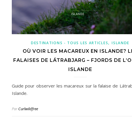
,
DESTINATIONS - TOUS LES ARTICLES
ISLANDE
OÙ VOIR LES MACAREUX EN ISLANDE? L
FALAISES DE LÁTRABJARG – FJORDS DE L’O
ISLANDE
Guide pour observer les macareux sur la falaise de Látrab
Islande.
Par
Curlwildfree