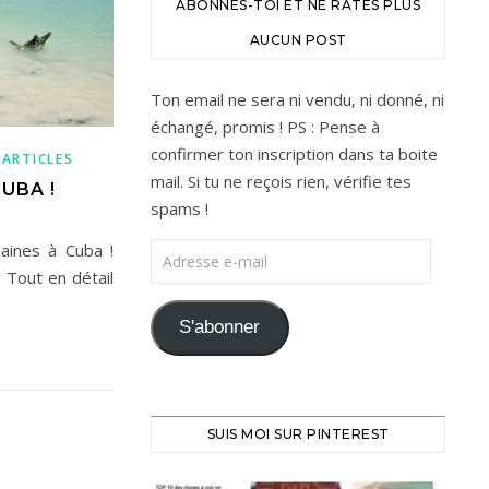
ABONNES-TOI ET NE RATES PLUS
AUCUN POST
Ton email ne sera ni vendu, ni donné, ni
échangé, promis ! PS : Pense à
confirmer ton inscription dans ta boite
 ARTICLES
mail. Si tu ne reçois rien, vérifie tes
UBA !
spams !
aines à Cuba !
Adresse e-mail
 Tout en détail
S'abonner
SUIS MOI SUR PINTEREST