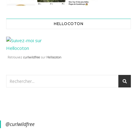
HELLOCOTON
Retrouvez
curlwildfree
sur
Hellocoton
@curlwildfree